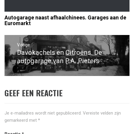
Autogarage naast afhaalchinees. Garages aan de
Euromarkt
Bericht
navigatie
Vorige
Davokachels en Citroëns. De
Vorig
bericht:
autogarage van P.A. Pieters
GEEF EEN REACTIE
Je e-mailadres wordt niet gepubliceerd.
Vereiste velden zijn
gemarkeerd met
*