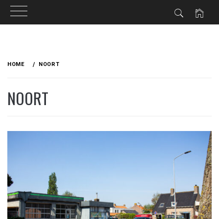
Ga
naar
HOME
NOORT
de
inhoud
NOORT