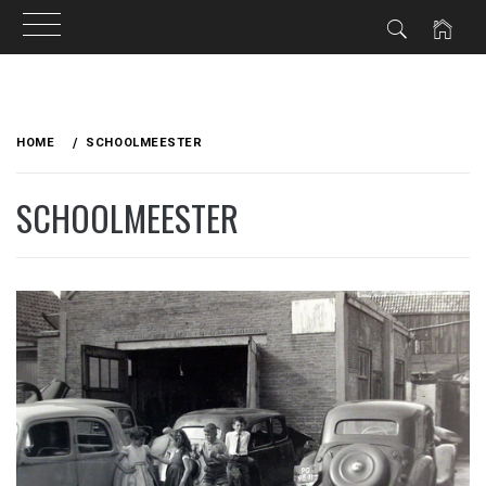
Ga
naar
HOME
SCHOOLMEESTER
de
inhoud
SCHOOLMEESTER