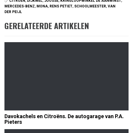
CITROËN
,
DIJKWEL
,
JOOSSE
,
KRINGLOOPWINKEL DE AANWINST
,
MERCEDES-BENZ
,
MONA
,
RENS PETIET
,
SCHOOLMEESTER
,
VAN
DER PEIJL
GERELATEERDE ARTIKELEN
Davokachels en Citroëns. De autogarage van P.A.
Pieters