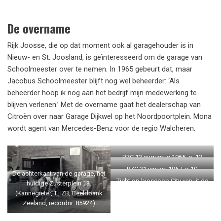
De overname
Rijk Joosse, die op dat moment ook al garagehouder is in
Nieuw- en St. Joosland, is geïnteresseerd om de garage van
Schoolmeester over te nemen. In 1965 gebeurt dat, maar
Jacobus Schoolmeester blijft nog wel beheerder: ‘Als
beheerder hoop ik nog aan het bedrijf mijn medewerking te
blijven verlenen.’ Met de overname gaat het dealerschap van
Citroën over naar Garage Dijkwel op het Noordpoortplein. Mona
wordt agent van Mercedes-Benz voor de regio Walcheren.
PZC 12 augustus 1965, p. 12
PZC 31 januari 1967, p 10
De achterkant van de garage, het
Zicht op bioscoop City vanuit de
huidige Zusterplein 13.
Zusterstraat met rechts het
(Kannegieter, T., ZB, Beeldbank
achterplein van Mona (Van de
Zeeland, recordnr. 85924)
Weel, B., ZB, Beeldbank Zeeland,
recordnr. 119762)