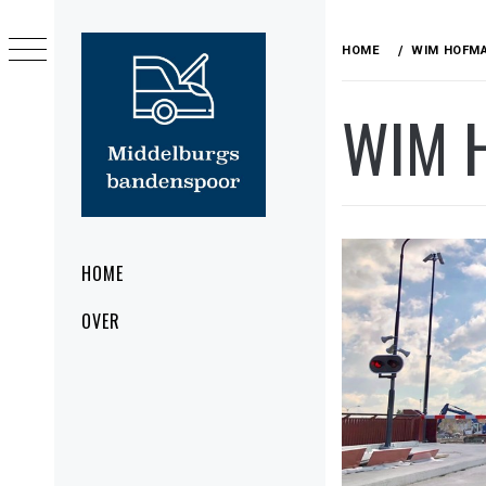
Ga
naar
HOME
WIM HOFM
de
inhoud
WIM 
MIDDELBURGS
BANDENSPOOR
Primair
HOME
menu
OVER