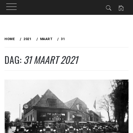
Ga
naar
HOME
2021
MAART
31
de
inhoud
DAG:
31 MAART 2021