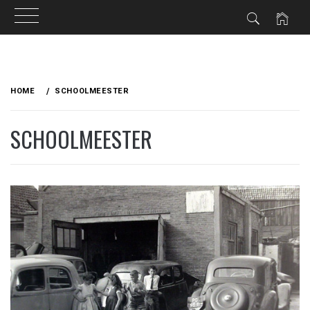
Ga
naar
HOME
SCHOOLMEESTER
de
inhoud
SCHOOLMEESTER