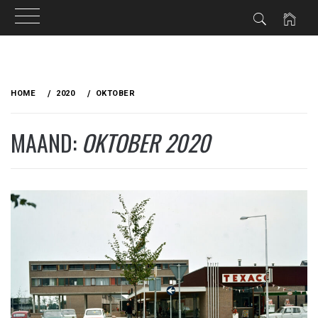
Ga
naar
HOME
2020
OKTOBER
de
inhoud
MAAND:
OKTOBER 2020