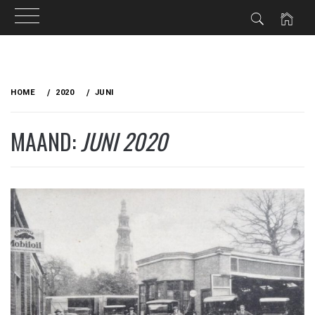
Ga
naar
HOME
2020
JUNI
de
inhoud
MAAND:
JUNI 2020